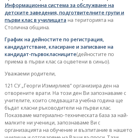
Информационна система за обслужване на
детските заведения, подготвителните групи и
първи клас в училищата
на територията на
Столична община.
График на дейностите по регистрация,
кандидатстване, класиране и записване на
кандидат-първокласниците
(дейностите по
приема в първи клас са оцветени в синьо).
Уважаеми родители,
121 СУ „Георги Измирлиев“ организира ден на
отворените врати. На този ден Ви запознаваме с
учителите, които следващата учебна година ще
бъдат класни ръководители на първи клас.
Показваме материално-техническата база за най-
малките ни ученици, запознаваме Ви с
организацията на обучение и възпитание в нашето
училище и отговаряме на Ваши въпроси. Тази