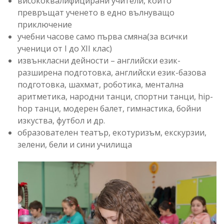
висококвалифицирани учители, които
превръщат ученето в едно вълнуващо
приключение
учебни часове само първа смяна(за всички
ученици от I до XII клас)
извънкласни дейности – английски език-
разширена подготовка, английски език-базова
подготовка, шахмат, роботика, ментална
аритметика, народни танци, спортни танци, hip-
hop танци, модерен балет, гимнастика, бойни
изкуства, футбол и др.
образователен театър, екотуризъм, екскурзии,
зелени, бели и сини училища