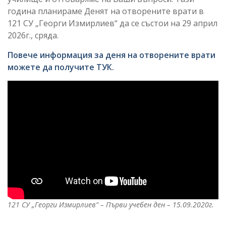
година планираме Денят на отворените врати в
121 СУ „Георги Измирлиев“ да се състои на 29 април
2026г., сряда.
Повече информация за деня на отворените врати
можете да получите ТУК.
121 СУ „Георги Измирлиев“ – Първи учебен ден – 15.09.2020г.